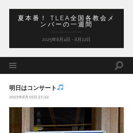
夏本番！ TLEA全国各教会メ
ンバーの一週間
2025年8月4日 - 8月10日
検
モ
索
バ
フ
イ
ィ
ル
ー
明日はコンサート
メ
ル
ニ
ド
2025年8月10日 21:22
ュ
を
ー
切
を
り
切
替
り
え
替
る
え
る