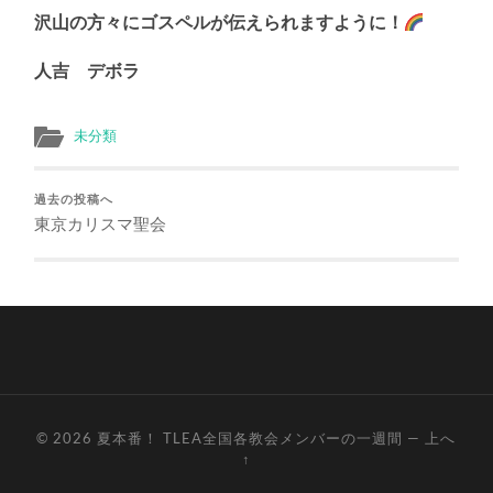
沢山の方々にゴスペルが伝えられますように！
人吉 デボラ
未分類
過去の投稿へ
東京カリスマ聖会
© 2026
夏本番！ TLEA全国各教会メンバーの一週間
—
上へ
↑