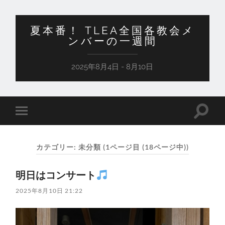
夏本番！ TLEA全国各教会メ
ンバーの一週間
2025年8月4日 - 8月10日
検
モ
索
バ
フ
イ
ィ
ル
ー
カテゴリー:
未分類
(1ページ目 (18ページ中))
メ
ル
ニ
ド
ュ
を
明日はコンサート
ー
切
を
り
切
2025年8月10日 21:22
替
り
え
替
る
え
る