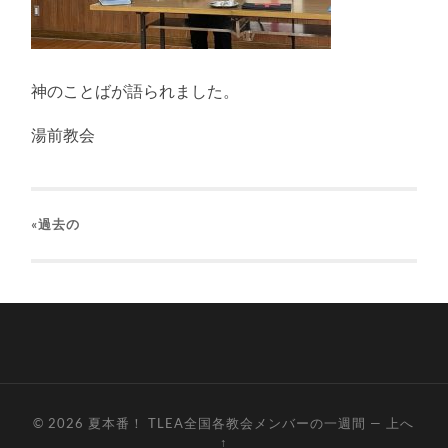
神のことばが語られました。
湯前教会
«過去の
© 2026
夏本番！ TLEA全国各教会メンバーの一週間
—
上へ
↑