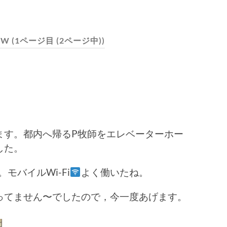
2W
(1ページ目 (2ページ中))
ます。都内へ帰るP牧師をエレベーターホー
した。
。モバイルWi-Fi
よく働いたね。
ってません〜でしたので，今一度あげます。