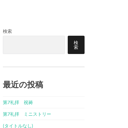
検索
検
索
最近の投稿
第7礼拝 祝祷
第7礼拝 ミニストリー
(タイトルなし)