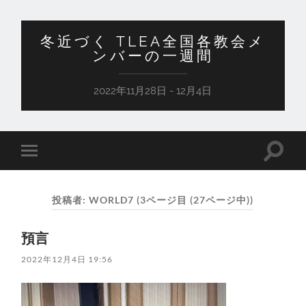
冬近づく TLEA全国各教会メ
ンバーの一週間
2022年11月28日 - 12月4日
検
モ
索
バ
フ
イ
ィ
ル
ー
投稿者:
WORLD7
(3ページ目 (27ページ中))
メ
ル
ニ
ド
ュ
を
預言
ー
切
を
り
切
2022年12月4日 19:56
替
り
え
替
る
え
る