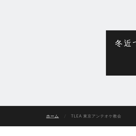
冬近
ホーム
TLEA 東京アンテオケ教会