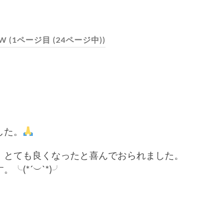
3W
(1ページ目 (24ページ中))
した。
、とても良くなったと喜んでおられました。
(*´︶`*)╯