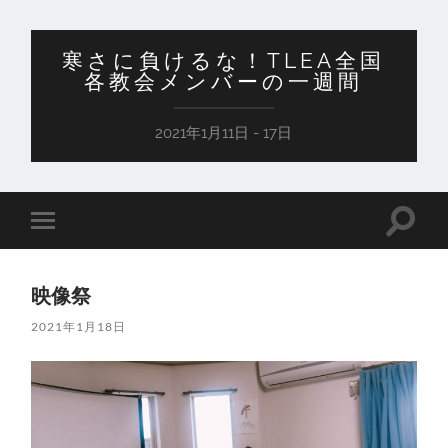
寒さに負けるな！TLEA全国
各教会メンバーの一週間
2021年1月11日 - 17日
検
モ
索
バ
フ
イ
ィ
ル
ー
映像祭
メ
ル
ニ
ド
2021年1月18日
ュ
を
ー
切
を
り
切
替
り
え
替
る
え
る