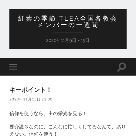
紅葉の季節 TLEA全国各教会
メンバーの一週間
2020年11月9日 - 15日
検
モ
索
バ
フ
イ
ィ
ル
ー
キーポイント！
メ
ル
ニ
ド
2020年11月15日 21:00
ュ
を
ー
切
を
り
信仰を使うなら、主の栄光を見る！
切
替
り
え
替
要介護３なのに、こんなに忙しくしてるなんて、あり
る
え
えない。信仰を使う！
る