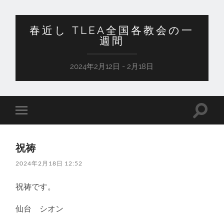
春近し TLEA全国各教会の一
週間
2024年2月12日 - 2月18日
検
モ
索
バ
フ
イ
ィ
ル
ー
祝祷
メ
ル
ニ
ド
2024年2月18日 12:52
ュ
を
ー
切
を
り
祝祷です。
切
替
り
え
替
仙台 シオン
る
え
る