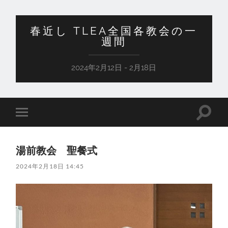
春近し TLEA全国各教会の一
週間
2024年2月12日 - 2月18日
検
モ
索
バ
フ
イ
ィ
ル
ー
湯前教会 聖餐式
メ
ル
ニ
ド
2024年2月18日 14:45
ュ
を
ー
切
を
り
切
替
り
え
替
る
え
る