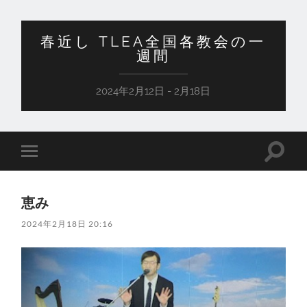
春近し TLEA全国各教会の一
週間
2024年2月12日 - 2月18日
検
モ
索
バ
フ
イ
ィ
ル
ー
恵み
メ
ル
ニ
ド
2024年2月18日 20:16
ュ
を
ー
切
を
り
切
替
り
え
替
る
え
る