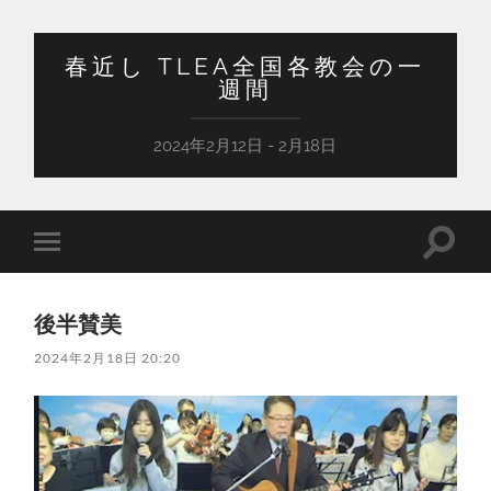
春近し TLEA全国各教会の一
週間
2024年2月12日 - 2月18日
検
モ
索
バ
フ
イ
ィ
ル
ー
後半賛美
メ
ル
ニ
ド
2024年2月18日 20:20
ュ
を
ー
切
を
り
切
替
り
え
替
る
え
る