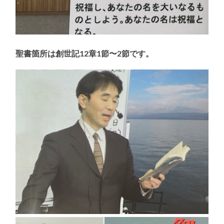
聖書箇所は創世記12章1節〜2節です。