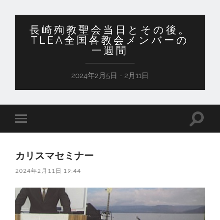
長崎殉教聖会当日とその後。
TLEA全国各教会メンバーの
一週間
2024年2月5日 - 2月11日
検
モ
索
バ
フ
イ
ィ
ル
ー
カリスマセミナー
メ
ル
ニ
ド
2024年2月11日 19:44
ュ
を
ー
切
を
り
切
替
り
え
替
る