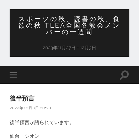
スポーツの秋、読書の秋、食
欲の秋 TLEA全国各教会メン
バーの一週間
2023年11月27日 - 12月3日
検
モ
索
バ
フ
イ
ィ
ル
ー
後半預言
メ
ル
ニ
ド
2023年12月3日 20:20
ュ
を
ー
切
を
り
後半預言が語られています。
切
替
り
え
替
仙台 シオン
る