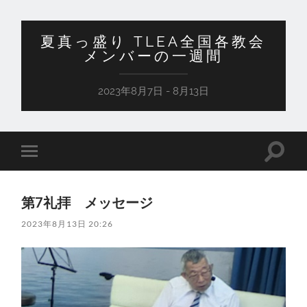
夏真っ盛り TLEA全国各教会
メンバーの一週間
2023年8月7日 - 8月13日
検
モ
索
バ
フ
イ
ィ
ル
ー
第7礼拝 メッセージ
メ
ル
ニ
ド
2023年8月13日 20:26
ュ
を
ー
切
を
り
切
替
り
え
替
る
え
る