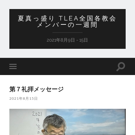
夏真っ盛り TLEA全国各教会
メンバーの一週間
2021年8月9日 - 15日
検
モ
索
バ
フ
イ
ィ
ル
ー
第７礼拝メッセージ
メ
ル
ニ
ド
2021年8月15日
ュ
を
ー
切
を
り
切
替
り
え
替
る
え
る